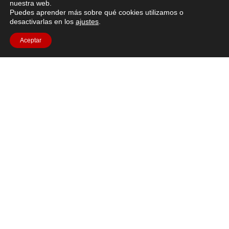
nuestra web.
Puedes aprender más sobre qué cookies utilizamos o
desactivarlas en los
ajustes
.
Todos los recursos
Aceptar