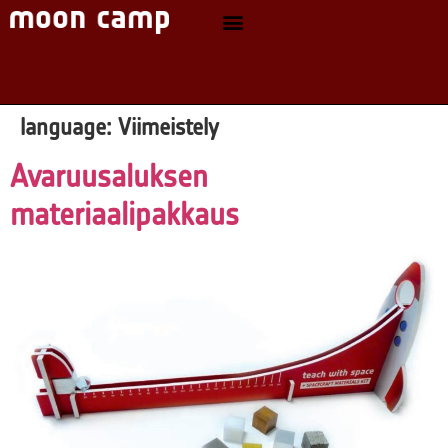
language:
Viimeistely
Avaruusaluksen
materiaalipakkaus