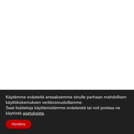
Käytämme evästeitä antaaksemme sinulle parhaan mahdollisen
käyttökokemuksen verkkosivustollamme.
Saat lisätietoja käyttämistämme evästeistä tai voit poistaa ne
käytöstä
asetuksista
.
Hyväksy