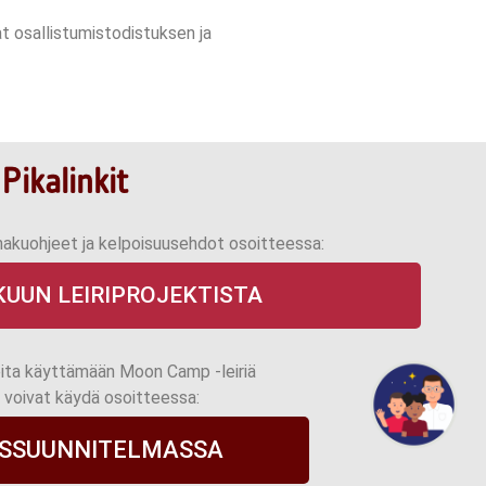
t osallistumistodistuksen ja
Pikalinkit
 hakuohjeet ja kelpoisuusehdot osoitteessa:
KUUN LEIRIPROJEKTISTA
eita käyttämään Moon Camp -leiriä
voivat käydä osoitteessa:
USSUUNNITELMASSA