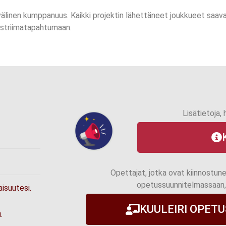
linen kumppanuus. Kaikki projektin lähettäneet joukkueet saava
vestriimatapahtumaan.
Lisätietoja,
Opettajat, jotka ovat kiinnostun
opetussuunnitelmassaan, 
aisuutesi.
KUULEIRI OPET
.