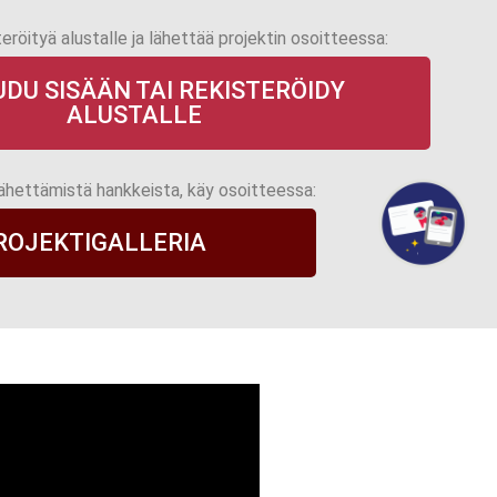
teröityä alustalle ja lähettää projektin osoitteessa:
UDU SISÄÄN TAI REKISTERÖIDY
ALUSTALLE
lähettämistä hankkeista, käy osoitteessa:
PROJEKTIGALLERIA