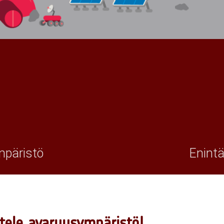
mpäristö
Enintää
tele avaruusympäristö!