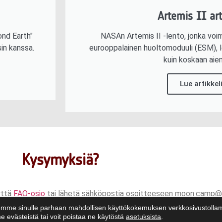
Artemis II art
ond Earth"
NASAn Artemis II -lento, jonka vo
in kanssa.
eurooppalainen huoltomoduuli (ESM), l
kuin koskaan aie
Lue artikkel
Kysymyksiä?
yttä
FAQ-osio
tai lähetä sähköpostia osoitteeseen moon.camp@
mme sinulle parhaan mahdollisen käyttökokemuksen verkkosivustoll
e evästeistä tai voit poistaa ne käytöstä
asetuksista
.