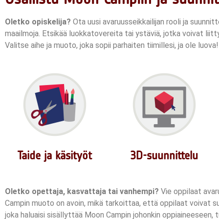
Oletko opiskelija?
Ota uusi avaruusseikkailijan rooli ja suunni
maailmoja. Etsikää luokkatovereita tai ystäviä, jotka voivat liitt
Valitse aihe ja muoto, joka sopii parhaiten tiimillesi, ja ole luova
Taide ja käsityöt
3D-suunnittelu
Oletko opettaja, kasvattaja tai vanhempi?
Vie oppilaat avar
Campin muoto on avoin, mikä tarkoittaa, että oppilaat voivat suu
joka haluaisi sisällyttää Moon Campin johonkin oppiaineeseen, tu