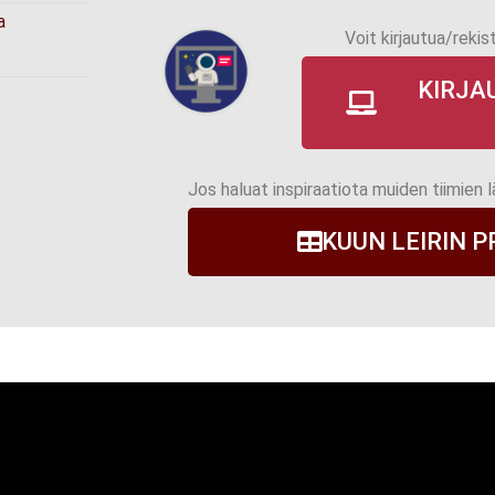
a
Voit kirjautua/rekis
KIRJA
Jos haluat inspiraatiota muiden tiimien 
KUUN LEIRIN 