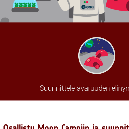
Suunnittele avaruuden eliny
Osallistu Moon Campiin ja suunnit