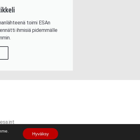
ikkeli
imanlähteenä toimi ESAn
ennätti ihmisiä pidemmälle
mmin.
i
esa.int
amme.
Hyväksy