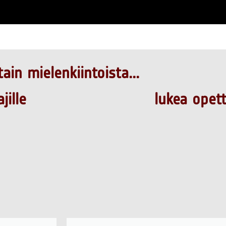
tain mielenkiintoista...
jille
lukea opetta