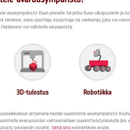
ttele asuinympäristö Kuun pinnalle tai jatka Kuun ulkopuolelle ja
yä tiimiinne, sekä opettaja, kouluttaja tai vanhempi, joka voi valvoa
!
Hankkeesi voi vaihdella seuraavista:
3D-tulostus
Robotiikka
uusseikkailuun antamalla heidän suunnitella asuinympäristö Kuuh
nnitella avaruussolun valitsemallaan suunnittelutyökalulla (ks. e
tustu seuraaviin sivuihin.
tämä sivu
esimerkkien avulla.