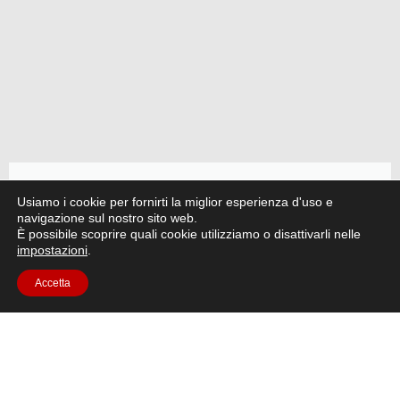
Articolo su Artemide II
Usiamo i cookie per fornirti la miglior esperienza d'uso e
navigazione sul nostro sito web.
È possibile scoprire quali cookie utilizziamo o disattivarli nelle
La missione Artemis II della NASA, alimentata dal
impostazioni
.
modulo di servizio europeo (ESM) dell'ESA, ha
lanciato gli esseri umani più lontano che mai.
Accetta
Leggi l'articolo