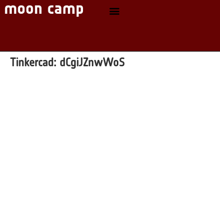
Tinkercad:
dCgiJZnwWoS