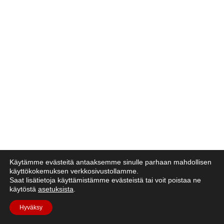
Käytämme evästeitä antaaksemme sinulle parhaan mahdollisen
käyttökokemuksen verkkosivustollamme.
Saat lisätietoja käyttämistämme evästeistä tai voit poistaa ne
käytöstä
asetuksista
.
Hyväksy