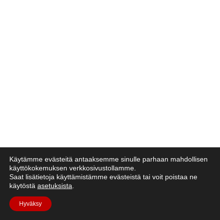
Käytämme evästeitä antaaksemme sinulle parhaan mahdollisen
käyttökokemuksen verkkosivustollamme.
Saat lisätietoja käyttämistämme evästeistä tai voit poistaa ne
käytöstä
asetuksista
.
Hyväksy