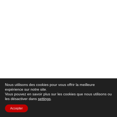
Nous utilisons des cookies pour vous offrir la meilleure
expérience sur notre site.
Vous pouvez en savoir plus sur les cookies que nous utilisons ou
les désactiver dans
settings
.
Accepter