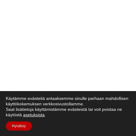
Käytämme evästeitä antaaksemme sinulle parhaan mahdollisen
käyttökokemuksen verkkosivustollamme.
Saat lisätietoja käyttämistämme evästeistä tai voit poistaa ne
käytöstä
asetuksista
.
Hyväksy