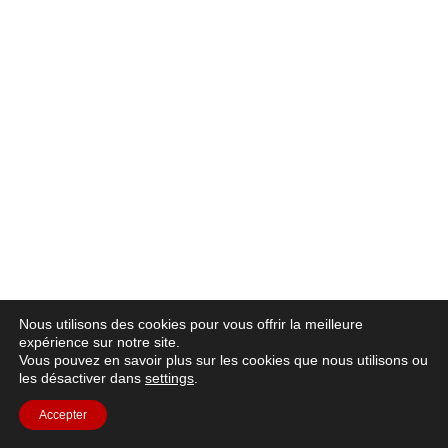
Nous utilisons des cookies pour vous offrir la meilleure
expérience sur notre site.
Vous pouvez en savoir plus sur les cookies que nous utilisons ou
les désactiver dans
settings
.
Accepter