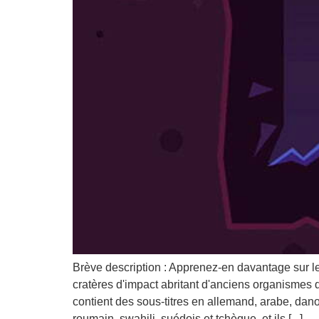
Brève description : Apprenez-en davantage sur le
cratères d'impact abritant d'anciens organismes 
contient des sous-titres en allemand, arabe, danoi
roumain, swahili, suédois et tchèque, et ils [...].