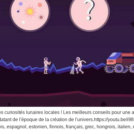
s curiosités lunaires locales ! Les meilleurs conseils pour une
datant de l'époque de la création de l'univers.https://youtu.b
s, espagnol, estonien, finnois, français, grec, hongrois, italien,