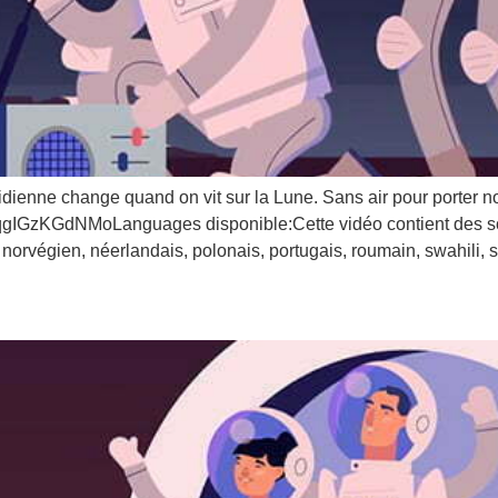
ienne change quand on vit sur la Lune. Sans air pour porter no
/qgIGzKGdNMoLanguages disponible:Cette vidéo contient des sou
n, norvégien, néerlandais, polonais, portugais, roumain, swahili, s