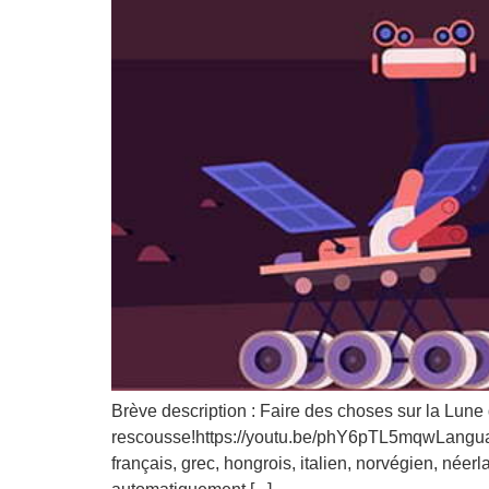
Brève description : Faire des choses sur la Lun
rescousse!https://youtu.be/phY6pTL5mqwLanguages
français, grec, hongrois, italien, norvégien, néer