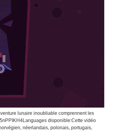
 aventure lunaire inoubliable comprennent les
e/i985nPPIKH4Languages disponible:Cette vidéo
 norvégien, néerlandais, polonais, portugais,