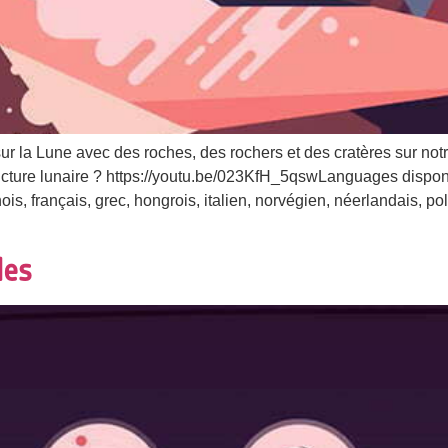
 la Lune avec des roches, des rochers et des cratères sur notr
ucture lunaire ? https://youtu.be/023KfH_5qswLanguages disponib
is, français, grec, hongrois, italien, norvégien, néerlandais, po
les