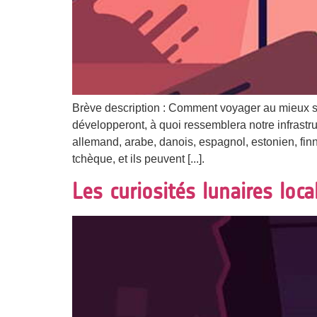
Brève description : Comment voyager au mieux sur
développeront, à quoi ressemblera notre infrastr
allemand, arabe, danois, espagnol, estonien, finno
tchèque, et ils peuvent [...].
Les curiosités lunaires loca