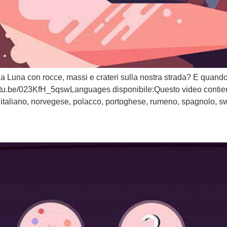
a Luna con rocce, massi e crateri sulla nostra strada? E quand
youtu.be/023KfH_5qswLanguages disponibile:Questo video contiene
italiano, norvegese, polacco, portoghese, rumeno, spagnolo, swa