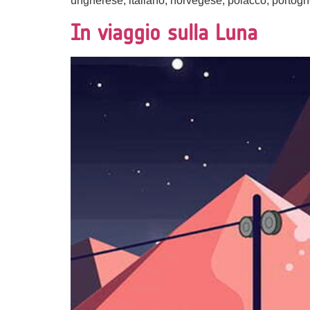
ungherese, italiano, norvegese, polacco, portogh
In viaggio sulla Luna