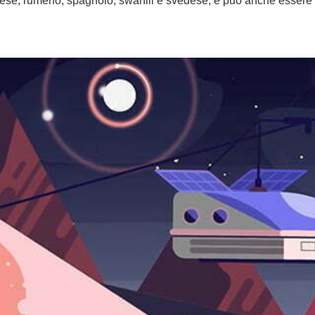
ese, rumeno, spagnolo, swahili e svedese, e può anche essere t