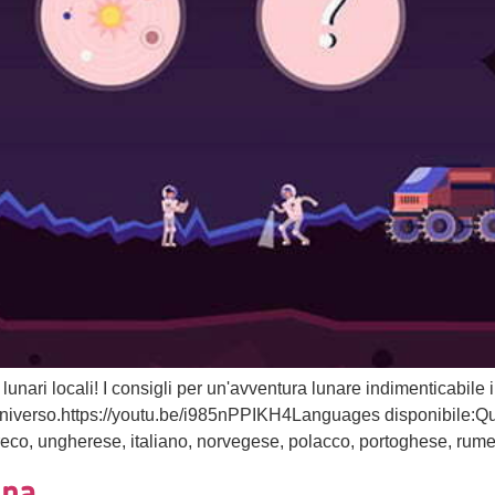
 lunari locali! I consigli per un'avventura lunare indimenticabile
'universo.https://youtu.be/i985nPPIKH4Languages disponibile:Ques
eco, ungherese, italiano, norvegese, polacco, portoghese, rumen
una