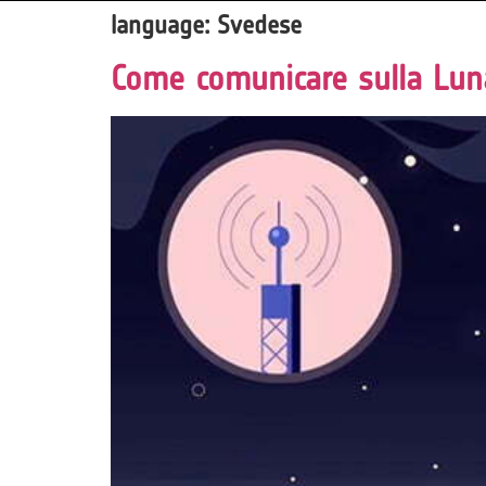
language:
Svedese
Come comunicare sulla Lun