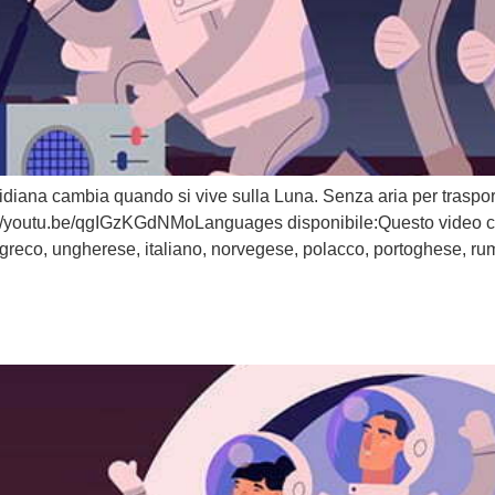
iana cambia quando si vive sulla Luna. Senza aria per trasporta
s://youtu.be/qgIGzKGdNMoLanguages disponibile:Questo video con
 greco, ungherese, italiano, norvegese, polacco, portoghese, r