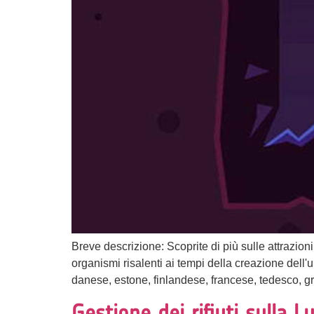
Breve descrizione: Scoprite di più sulle attrazioni
organismi risalenti ai tempi della creazione dell
danese, estone, finlandese, francese, tedesco, gr
Gestione dei rifiuti sulla L