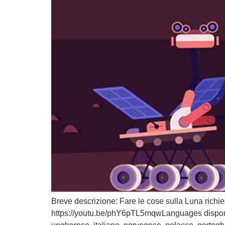
Breve descrizione: Fare le cose sulla Luna richie
https://youtu.be/phY6pTL5mqwLanguages disponibil