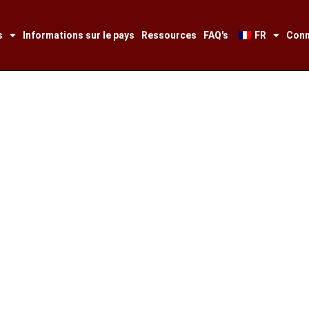
s
Informations sur le pays
Ressources
FAQ's
FR
Conn