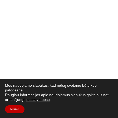
Mes naudojame slapukus, kad mūsų svetainė būtų kuo
patogesnė.
Daugiau informacijos apie naudojamus slapukus galite sužinoti
arba išjungti
nustatymuose
.
Priimti