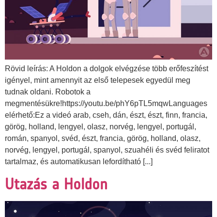
Rövid leírás: A Holdon a dolgok elvégzése több erőfeszítést
igényel, mint amennyit az első telepesek egyedül meg
tudnak oldani. Robotok a
megmentésükre!https://youtu.be/phY6pTL5mqwLanguages
elérhető:Ez a videó arab, cseh, dán, észt, észt, finn, francia,
görög, holland, lengyel, olasz, norvég, lengyel, portugál,
román, spanyol, svéd, észt, francia, görög, holland, olasz,
norvég, lengyel, portugál, spanyol, szuahéli és svéd feliratot
tartalmaz, és automatikusan lefordítható [...]
Utazás a Holdon