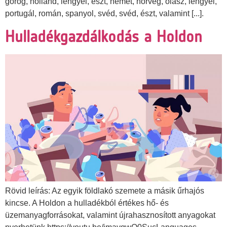
görög, holland, lengyel, észt, német, norvég, olasz, lengyel,
portugál, román, spanyol, svéd, svéd, észt, valamint [...].
Hulladékgazdálkodás a Holdon
Rövid leírás: Az egyik földlakó szemete a másik űrhajós
kincse. A Holdon a hulladékból értékes hő- és
üzemanyagforrásokat, valamint újrahasznosított anyagokat