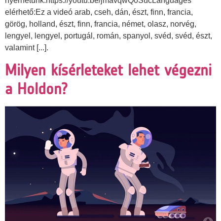
nyerhetünk.https://youtu.be/jmavqwQ0SucLanguages
elérhető:Ez a videó arab, cseh, dán, észt, finn, francia,
görög, holland, észt, finn, francia, német, olasz, norvég,
lengyel, lengyel, portugál, román, spanyol, svéd, svéd, észt,
valamint [...].
Milyen kísérleteket lehet végezni
a Holdon?