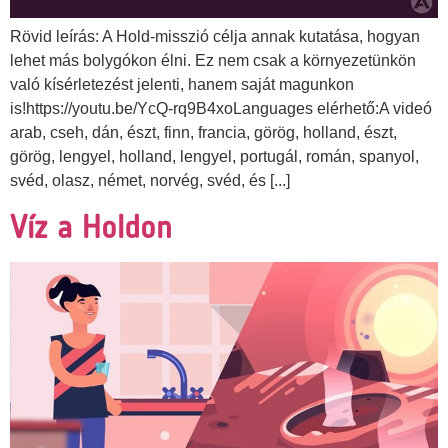
Rövid leírás: A Hold-misszió célja annak kutatása, hogyan
lehet más bolygókon élni. Ez nem csak a környezetünkön
való kísérletezést jelenti, hanem saját magunkon
is!https://youtu.be/YcQ-rq9B4xoLanguages elérhető:A videó
arab, cseh, dán, észt, finn, francia, görög, holland, észt,
görög, lengyel, holland, lengyel, portugál, román, spanyol,
svéd, olasz, német, norvég, svéd, és [...]
Víz a Holdon