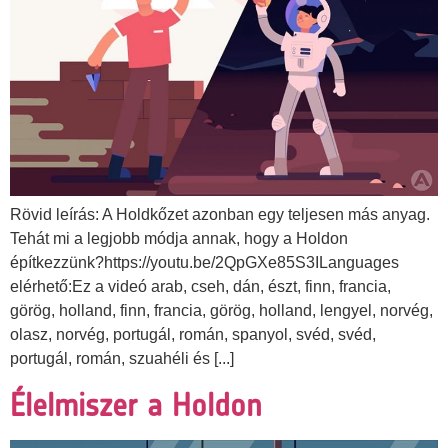
Rövid leírás: A Holdkőzet azonban egy teljesen más anyag.
Tehát mi a legjobb módja annak, hogy a Holdon
építkezzünk?https://youtu.be/2QpGXe85S3ILanguages
elérhető:Ez a videó arab, cseh, dán, észt, finn, francia,
görög, holland, finn, francia, görög, holland, lengyel, norvég,
olasz, norvég, portugál, román, spanyol, svéd, svéd,
portugál, román, szuahéli és [...]
Élelmiszer a Holdon