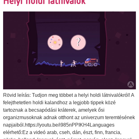
Helyi holdi látnivalók
Rövid leírás: Tudjon meg többet a helyi holdi látnivalókról! A
felejthetetlen holdi kalandhoz a legjobb tippek közé
tartoznak a becsapódási kráterek, amelyek ősi
organizmusoknak adnak otthont az univerzum teremtésének
napjaiból.https://youtu.be/i985nPPIKH4Languages
elérhető:Ez a videó arab, cseh, dán, észt, finn, francia,