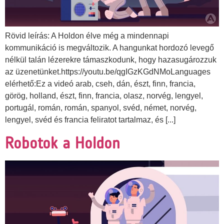
Rövid leírás: A Holdon élve még a mindennapi
kommunikáció is megváltozik. A hangunkat hordozó levegő
nélkül talán lézerekre támaszkodunk, hogy hazasugározzuk
az üzenetünket.https://youtu.be/qgIGzKGdNMoLanguages
elérhető:Ez a videó arab, cseh, dán, észt, finn, francia,
görög, holland, észt, finn, francia, olasz, norvég, lengyel,
portugál, román, román, spanyol, svéd, német, norvég,
lengyel, svéd és francia feliratot tartalmaz, és [...]
Robotok a Holdon