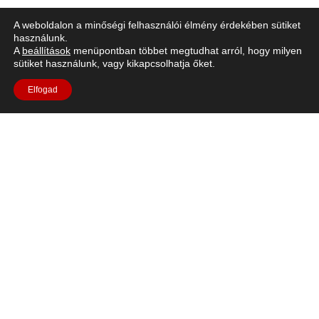
Levegő a Holdon
A weboldalon a minőségi felhasználói élmény érdekében sütiket
használunk.
A
beállítások
menüpontban többet megtudhat arról, hogy milyen
sütiket használunk, vagy kikapcsolhatja őket.
Elfogad
Rövid leírás: A Holdon nem lehet visszatartani a
lélegzetünket, oxigénforrásra van szükségünk az élet
fenntartásához. Kezdjük azzal, hogy importálunk néhány
növényt, hogy könnyebben
lélegezhessünk.https://youtu.be/FB73PfJg1EQLanguages