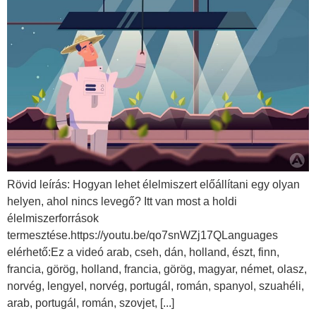
Rövid leírás: Hogyan lehet élelmiszert előállítani egy olyan
helyen, ahol nincs levegő? Itt van most a holdi
élelmiszerforrások
termesztése.https://youtu.be/qo7snWZj17QLanguages
elérhető:Ez a videó arab, cseh, dán, holland, észt, finn,
francia, görög, holland, francia, görög, magyar, német, olasz,
norvég, lengyel, norvég, portugál, román, spanyol, szuahéli,
arab, portugál, román, szovjet, [...]