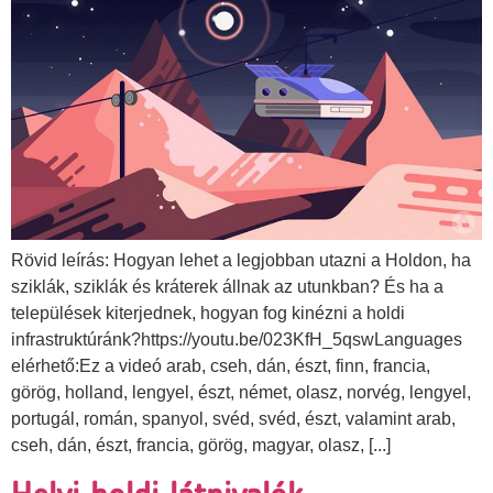
Rövid leírás: Hogyan lehet a legjobban utazni a Holdon, ha
sziklák, sziklák és kráterek állnak az utunkban? És ha a
települések kiterjednek, hogyan fog kinézni a holdi
infrastruktúránk?https://youtu.be/023KfH_5qswLanguages
elérhető:Ez a videó arab, cseh, dán, észt, finn, francia,
görög, holland, lengyel, észt, német, olasz, norvég, lengyel,
portugál, román, spanyol, svéd, svéd, észt, valamint arab,
cseh, dán, észt, francia, görög, magyar, olasz, [...]