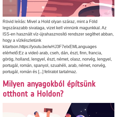
Rövid leírás: Mivel a Hold olyan száraz, mint a Föld
legszárazabb sivataga, vizet kell vinnünk magunkkal. Az
ISS-en használt víz-újrahasznosító rendszer segíthet abban,
hogy a vízkészletünk
kitartson.https://youtu.be/wHJ3F7eIxEMLanguages
elérhető:Ez a videó arab, cseh, dán, észt, finn, francia,
görög, holland, lengyel, észt, német, olasz, norvég, lengyel,
portugál, román, spanyol, szuahéli, arab, német, norvég,
portugál, román és [...] feliratot tartalmaz.
Milyen anyagokból építsünk
otthont a Holdon?