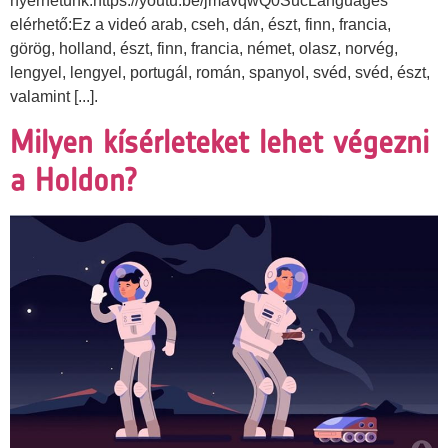
nyerhetünk.https://youtu.be/jmavqwQ0SucLanguages
elérhető:Ez a videó arab, cseh, dán, észt, finn, francia,
görög, holland, észt, finn, francia, német, olasz, norvég,
lengyel, lengyel, portugál, román, spanyol, svéd, svéd, észt,
valamint [...].
Milyen kísérleteket lehet végezni
a Holdon?