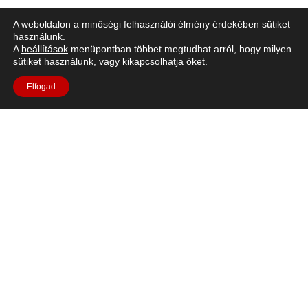
Levegő a Holdon
A weboldalon a minőségi felhasználói élmény érdekében sütiket
használunk.
A
beállítások
menüpontban többet megtudhat arról, hogy milyen
sütiket használunk, vagy kikapcsolhatja őket.
Elfogad
Rövid leírás: A Holdon nem lehet visszatartani a
lélegzetünket, oxigénforrásra van szükségünk az élet
fenntartásához. Kezdjük azzal, hogy importálunk néhány
növényt, hogy könnyebben
lélegezhessünk.https://youtu.be/FB73PfJg1EQLanguages