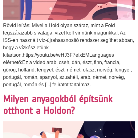
Rövid leírás: Mivel a Hold olyan száraz, mint a Föld
legszárazabb sivataga, vizet kell vinnünk magunkkal. Az
ISS-en használt víz-újrahasznosító rendszer segíthet abban,
hogy a vízkészletünk
kitartson.https://youtu.be/wHJ3F7eIxEMLanguages
elérhető:Ez a videó arab, cseh, dán, észt, finn, francia,
görög, holland, lengyel, észt, német, olasz, norvég, lengyel,
portugál, román, spanyol, szuahéli, arab, német, norvég,
portugál, román és [...] feliratot tartalmaz.
Milyen anyagokból építsünk
otthont a Holdon?