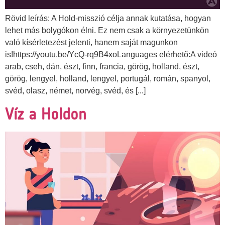
Rövid leírás: A Hold-misszió célja annak kutatása, hogyan
lehet más bolygókon élni. Ez nem csak a környezetünkön
való kísérletezést jelenti, hanem saját magunkon
is!https://youtu.be/YcQ-rq9B4xoLanguages elérhető:A videó
arab, cseh, dán, észt, finn, francia, görög, holland, észt,
görög, lengyel, holland, lengyel, portugál, román, spanyol,
svéd, olasz, német, norvég, svéd, és [...]
Víz a Holdon