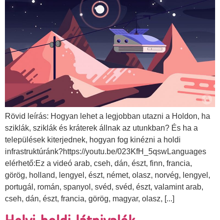
Rövid leírás: Hogyan lehet a legjobban utazni a Holdon, ha
sziklák, sziklák és kráterek állnak az utunkban? És ha a
települések kiterjednek, hogyan fog kinézni a holdi
infrastruktúránk?https://youtu.be/023KfH_5qswLanguages
elérhető:Ez a videó arab, cseh, dán, észt, finn, francia,
görög, holland, lengyel, észt, német, olasz, norvég, lengyel,
portugál, román, spanyol, svéd, svéd, észt, valamint arab,
cseh, dán, észt, francia, görög, magyar, olasz, [...]