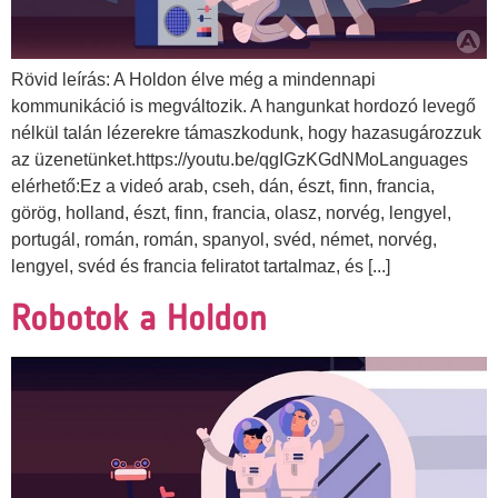
Rövid leírás: A Holdon élve még a mindennapi
kommunikáció is megváltozik. A hangunkat hordozó levegő
nélkül talán lézerekre támaszkodunk, hogy hazasugározzuk
az üzenetünket.https://youtu.be/qgIGzKGdNMoLanguages
elérhető:Ez a videó arab, cseh, dán, észt, finn, francia,
görög, holland, észt, finn, francia, olasz, norvég, lengyel,
portugál, román, román, spanyol, svéd, német, norvég,
lengyel, svéd és francia feliratot tartalmaz, és [...]
Robotok a Holdon