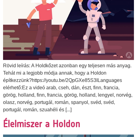
Rövid leírás: A Holdkőzet azonban egy teljesen más anyag.
Tehát mi a legjobb módja annak, hogy a Holdon
építkezzünk?https://youtu.be/2QpGXe85S3ILanguages
elérhető:Ez a videó arab, cseh, dán, észt, finn, francia,
görög, holland, finn, francia, görög, holland, lengyel, norvég,
olasz, norvég, portugál, román, spanyol, svéd, svéd,
portugál, román, szuahéli és [...]
Élelmiszer a Holdon