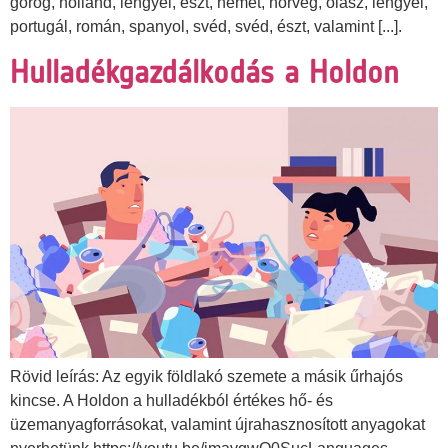
görög, holland, lengyel, észt, német, norvég, olasz, lengyel,
portugál, román, spanyol, svéd, svéd, észt, valamint [...].
Hulladékgazdálkodás a Holdon
Rövid leírás: Az egyik földlakó szemete a másik űrhajós
kincse. A Holdon a hulladékból értékes hő- és
üzemanyagforrásokat, valamint újrahasznosított anyagokat