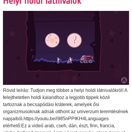
Helyi holdi látnivalók
Rövid leírás: Tudjon meg többet a helyi holdi látnivalókról! A
felejthetetlen holdi kalandhoz a legjobb tippek közé
tartoznak a becsapódási kráterek, amelyek ősi
organizmusoknak adnak otthont az univerzum teremtésének
napjaiból.https://youtu.be/i985nPPIKH4Languages
elérhető:Ez a videó arab, cseh, dán, észt, finn, francia,