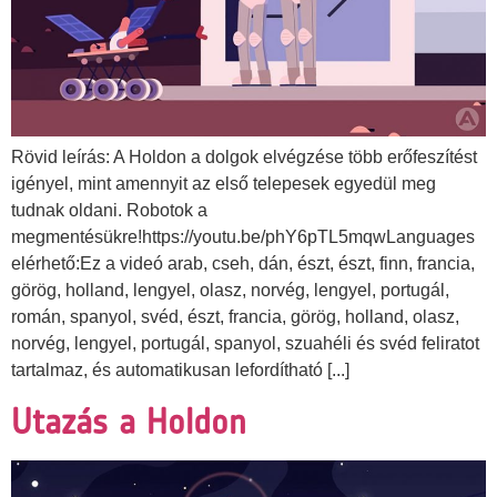
Rövid leírás: A Holdon a dolgok elvégzése több erőfeszítést
igényel, mint amennyit az első telepesek egyedül meg
tudnak oldani. Robotok a
megmentésükre!https://youtu.be/phY6pTL5mqwLanguages
elérhető:Ez a videó arab, cseh, dán, észt, észt, finn, francia,
görög, holland, lengyel, olasz, norvég, lengyel, portugál,
román, spanyol, svéd, észt, francia, görög, holland, olasz,
norvég, lengyel, portugál, spanyol, szuahéli és svéd feliratot
tartalmaz, és automatikusan lefordítható [...]
Utazás a Holdon