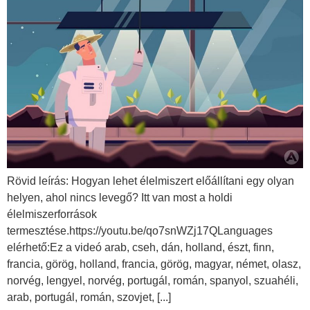
Rövid leírás: Hogyan lehet élelmiszert előállítani egy olyan
helyen, ahol nincs levegő? Itt van most a holdi
élelmiszerforrások
termesztése.https://youtu.be/qo7snWZj17QLanguages
elérhető:Ez a videó arab, cseh, dán, holland, észt, finn,
francia, görög, holland, francia, görög, magyar, német, olasz,
norvég, lengyel, norvég, portugál, román, spanyol, szuahéli,
arab, portugál, román, szovjet, [...]