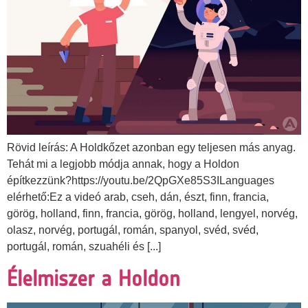
Rövid leírás: A Holdkőzet azonban egy teljesen más anyag.
Tehát mi a legjobb módja annak, hogy a Holdon
építkezzünk?https://youtu.be/2QpGXe85S3ILanguages
elérhető:Ez a videó arab, cseh, dán, észt, finn, francia,
görög, holland, finn, francia, görög, holland, lengyel, norvég,
olasz, norvég, portugál, román, spanyol, svéd, svéd,
portugál, román, szuahéli és [...]
Élelmiszer a Holdon