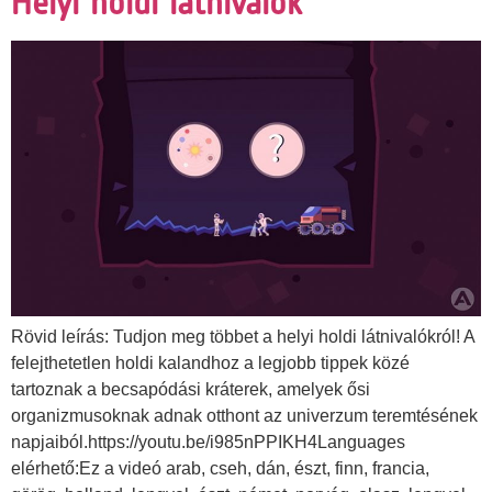
Helyi holdi látnivalók
Rövid leírás: Tudjon meg többet a helyi holdi látnivalókról! A
felejthetetlen holdi kalandhoz a legjobb tippek közé
tartoznak a becsapódási kráterek, amelyek ősi
organizmusoknak adnak otthont az univerzum teremtésének
napjaiból.https://youtu.be/i985nPPIKH4Languages
elérhető:Ez a videó arab, cseh, dán, észt, finn, francia,