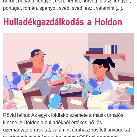
görög, holland, lengyel, észt, német, norvég, olasz, lengyel,
portugál, román, spanyol, svéd, svéd, észt, valamint [...].
Hulladékgazdálkodás a Holdon
Rövid leírás: Az egyik földlakó szemete a másik űrhajós
kincse. A Holdon a hulladékból értékes hő- és
üzemanyagforrásokat, valamint újrahasznosított anyagokat