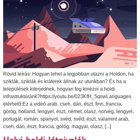
Rövid leírás: Hogyan lehet a legjobban utazni a Holdon, ha
sziklák, sziklák és kráterek állnak az utunkban? És ha a
települések kiterjednek, hogyan fog kinézni a holdi
infrastruktúránk?https://youtu.be/023KfH_5qswLanguages
elérhető:Ez a videó arab, cseh, dán, észt, finn, francia,
görög, holland, lengyel, észt, német, olasz, norvég, lengyel,
portugál, román, spanyol, svéd, svéd, észt, valamint arab,
cseh, dán, észt, francia, görög, magyar, olasz, [...]