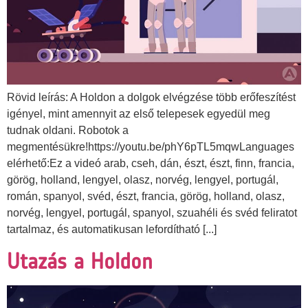
Rövid leírás: A Holdon a dolgok elvégzése több erőfeszítést
igényel, mint amennyit az első telepesek egyedül meg
tudnak oldani. Robotok a
megmentésükre!https://youtu.be/phY6pTL5mqwLanguages
elérhető:Ez a videó arab, cseh, dán, észt, észt, finn, francia,
görög, holland, lengyel, olasz, norvég, lengyel, portugál,
román, spanyol, svéd, észt, francia, görög, holland, olasz,
norvég, lengyel, portugál, spanyol, szuahéli és svéd feliratot
tartalmaz, és automatikusan lefordítható [...]
Utazás a Holdon