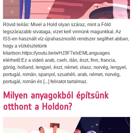
Rövid leírás: Mivel a Hold olyan száraz, mint a Föld
legszárazabb sivataga, vizet kell vinnünk magunkkal. Az
ISS-en használt víz-újrahasznosító rendszer segíthet abban,
hogy a vízkészletünk
kitartson.https://youtu.be/wHJ3F7eIxEMLanguages
elérhető:Ez a videó arab, cseh, dán, észt, finn, francia,
görög, holland, lengyel, észt, német, olasz, norvég, lengyel,
portugál, román, spanyol, szuahéli, arab, német, norvég,
portugál, román és [...] feliratot tartalmaz.
Milyen anyagokból építsünk
otthont a Holdon?