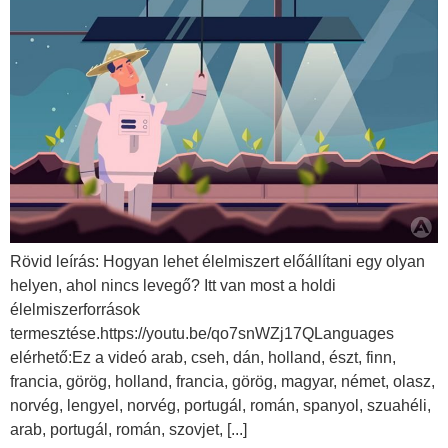
Rövid leírás: Hogyan lehet élelmiszert előállítani egy olyan
helyen, ahol nincs levegő? Itt van most a holdi
élelmiszerforrások
termesztése.https://youtu.be/qo7snWZj17QLanguages
elérhető:Ez a videó arab, cseh, dán, holland, észt, finn,
francia, görög, holland, francia, görög, magyar, német, olasz,
norvég, lengyel, norvég, portugál, román, spanyol, szuahéli,
arab, portugál, román, szovjet, [...]