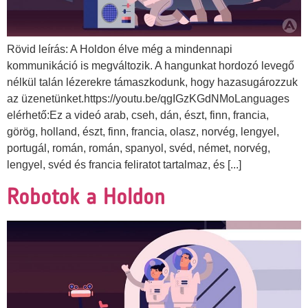
Rövid leírás: A Holdon élve még a mindennapi
kommunikáció is megváltozik. A hangunkat hordozó levegő
nélkül talán lézerekre támaszkodunk, hogy hazasugározzuk
az üzenetünket.https://youtu.be/qgIGzKGdNMoLanguages
elérhető:Ez a videó arab, cseh, dán, észt, finn, francia,
görög, holland, észt, finn, francia, olasz, norvég, lengyel,
portugál, román, román, spanyol, svéd, német, norvég,
lengyel, svéd és francia feliratot tartalmaz, és [...]
Robotok a Holdon