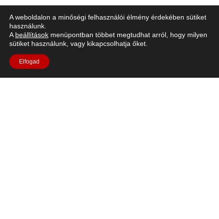
Levegő a Holdon
A weboldalon a minőségi felhasználói élmény érdekében sütiket
használunk.
A
beállítások
menüpontban többet megtudhat arról, hogy milyen
sütiket használunk, vagy kikapcsolhatja őket.
Elfogad
Rövid leírás: A Holdon nem lehet visszatartani a
lélegzetünket, oxigénforrásra van szükségünk az élet
fenntartásához. Kezdjük azzal, hogy importálunk néhány
növényt, hogy könnyebben
lélegezhessünk.https://youtu.be/FB73PfJg1EQLanguages