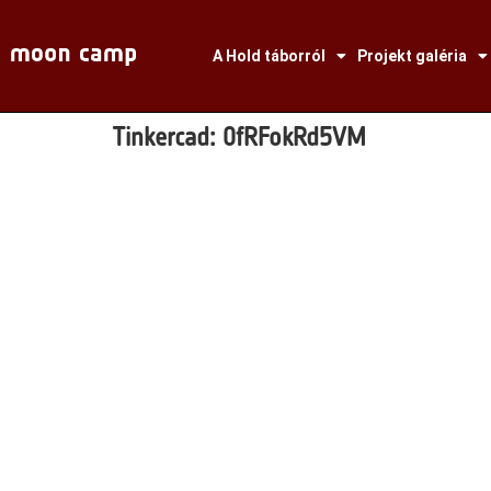
A Hold táborról
Projekt galéria
Tinkercad:
0fRFokRd5VM