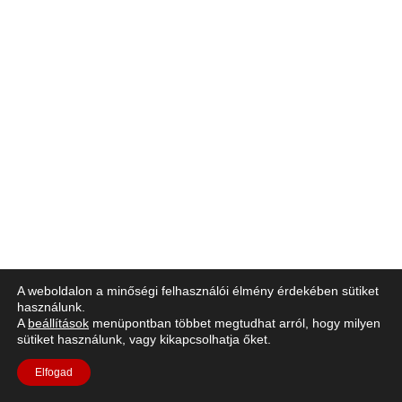
A weboldalon a minőségi felhasználói élmény érdekében sütiket
használunk.
A
beállítások
menüpontban többet megtudhat arról, hogy milyen
sütiket használunk, vagy kikapcsolhatja őket.
Elfogad