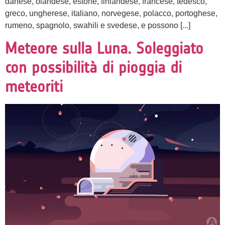
danese, olandese, estone, finlandese, francese, tedesco,
greco, ungherese, italiano, norvegese, polacco, portoghese,
rumeno, spagnolo, swahili e svedese, e possono [...]
Meteore sulla Luna. Soleggiato
con possibilità di pioggia di
meteoriti