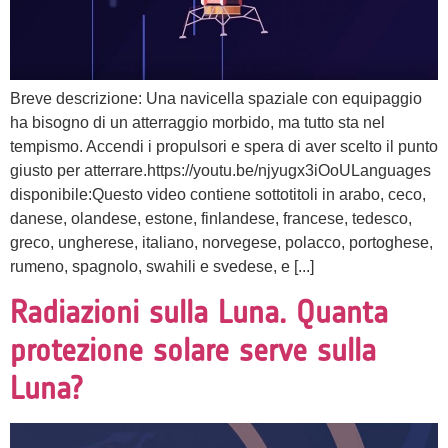
Breve descrizione: Una navicella spaziale con equipaggio
ha bisogno di un atterraggio morbido, ma tutto sta nel
tempismo. Accendi i propulsori e spera di aver scelto il punto
giusto per atterrare.https://youtu.be/njyugx3iOoULanguages
disponibile:Questo video contiene sottotitoli in arabo, ceco,
danese, olandese, estone, finlandese, francese, tedesco,
greco, ungherese, italiano, norvegese, polacco, portoghese,
rumeno, spagnolo, swahili e svedese, e [...]
Radiazioni sulla Luna. Quanta
protezione solare serve sulla
Luna?