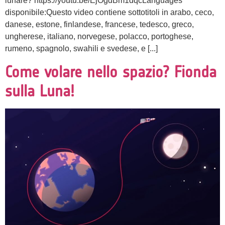
lunare? https://youtu.be/EjOgdBm1dqcLanguages
disponibile:Questo video contiene sottotitoli in arabo, ceco,
danese, estone, finlandese, francese, tedesco, greco,
ungherese, italiano, norvegese, polacco, portoghese,
rumeno, spagnolo, swahili e svedese, e [...]
Come volare nello spazio? Fionda
sulla Luna!