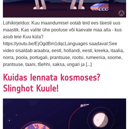
Lühikirjeldus: Kuu maandumisel ootab teid ees täiesti uus
maastik. Kas valite ühe pooluse või kaevate maa alla - kus
asub teie Kuu küla?
https://youtu.be/EjOgdBm1dqcLanguages saadaval:See
video sisaldab araabia, eesti, hollandi, eesti, kreeka, itaalia,
norra, poola, portugali, prantsuse, rootsi, rumeenia, soome,
prantsuse, taani, tšehhi, saksa, ungari ja [...]
Kuidas lennata kosmoses?
Slinghot Kuule!