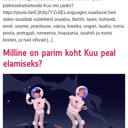
päikesekaitsetoode Kuu elu jaoks?
https://youtu.be/CjK8q7YZc6ELanguages saadaval:See
video sisaldab subtiitreid araabia, tšehhi, taani, hollandi,
eesti, soome, prantsuse, saksa, kreeka, ungari, itaalia, norra,
poola, portugali, rumeenia, hispaania, soahiili ja rootsi
keeles, ja nad võivad [...]
Milline on parim koht Kuu peal
elamiseks?