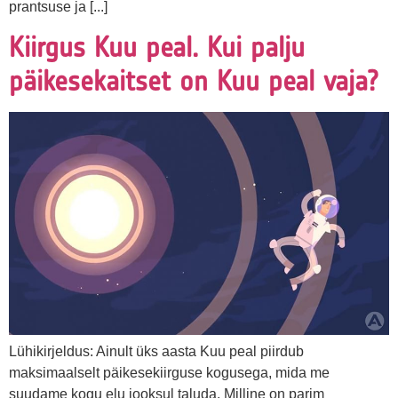
prantsuse ja [...]
Kiirgus Kuu peal. Kui palju
päikesekaitset on Kuu peal vaja?
Lühikirjeldus: Ainult üks aasta Kuu peal piirdub
maksimaalselt päikesekiirguse kogusega, mida me
suudame kogu elu jooksul taluda. Milline on parim