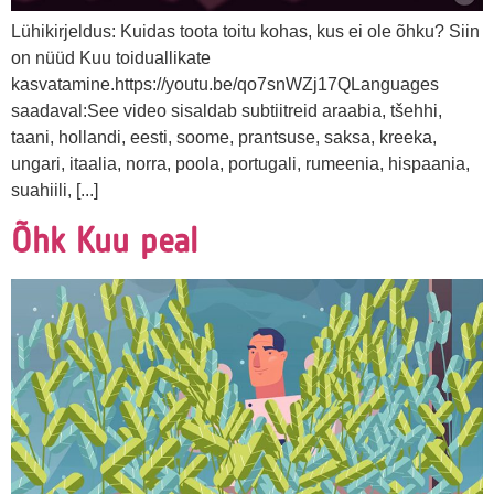
Lühikirjeldus: Kuidas toota toitu kohas, kus ei ole õhku? Siin
on nüüd Kuu toiduallikate
kasvatamine.https://youtu.be/qo7snWZj17QLanguages
saadaval:See video sisaldab subtiitreid araabia, tšehhi,
taani, hollandi, eesti, soome, prantsuse, saksa, kreeka,
ungari, itaalia, norra, poola, portugali, rumeenia, hispaania,
suahiili, [...]
Õhk Kuu peal