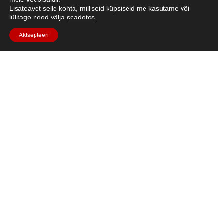
Lisateavet selle kohta, milliseid küpsiseid me kasutame või
lülitage need välja
seadetes
.
Aktsepteeri
Lühikirjeldus: Kuidas täpselt töötab rakettmootor? Tutvu
erinevate teguritega, mis mõjutavad kosmoselennukit ja
kuidas projekteerida aerodünaamilist raketti
Kuule.https://youtu.be/mQlXpsczN4ILanguages
saadaval:See video sisaldab subtiitreid araabia, tšehhi,
taani, hollandi, eesti, soome, prantsuse, saksa, kreeka,
ungari, itaalia, norra, poola, portugali, rumeenia, hispaania,
soahiili ja rootsi keeles, ja neid saab [...]