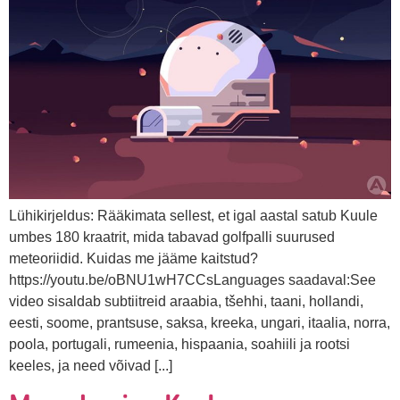
Lühikirjeldus: Rääkimata sellest, et igal aastal satub Kuule
umbes 180 kraatrit, mida tabavad golfpalli suurused
meteoriidid. Kuidas me jääme kaitstud?
https://youtu.be/oBNU1wH7CCsLanguages saadaval:See
video sisaldab subtiitreid araabia, tšehhi, taani, hollandi,
eesti, soome, prantsuse, saksa, kreeka, ungari, itaalia, norra,
poola, portugali, rumeenia, hispaania, soahiili ja rootsi
keeles, ja need võivad [...]