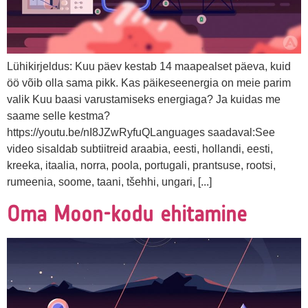
Lühikirjeldus: Kuu päev kestab 14 maapealset päeva, kuid
öö võib olla sama pikk. Kas päikeseenergia on meie parim
valik Kuu baasi varustamiseks energiaga? Ja kuidas me
saame selle kestma?
https://youtu.be/nI8JZwRyfuQLanguages saadaval:See
video sisaldab subtiitreid araabia, eesti, hollandi, eesti,
kreeka, itaalia, norra, poola, portugali, prantsuse, rootsi,
rumeenia, soome, taani, tšehhi, ungari, [...]
Oma Moon-kodu ehitamine