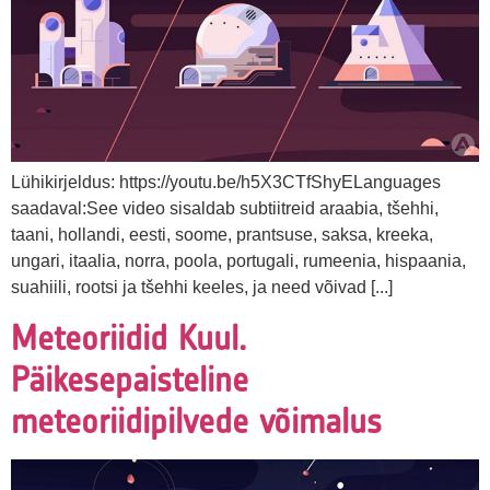
Lühikirjeldus: https://youtu.be/h5X3CTfShyELanguages
saadaval:See video sisaldab subtiitreid araabia, tšehhi,
taani, hollandi, eesti, soome, prantsuse, saksa, kreeka,
ungari, itaalia, norra, poola, portugali, rumeenia, hispaania,
suahiili, rootsi ja tšehhi keeles, ja need võivad [...]
Meteoriidid Kuul.
Päikesepaisteline
meteoriidipilvede võimalus