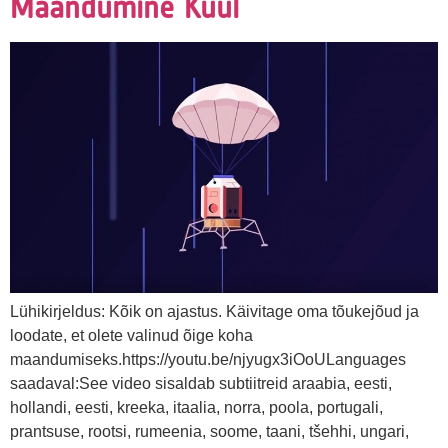
Maandumine Kuul
Lühikirjeldus: Kõik on ajastus. Käivitage oma tõukejõud ja
loodate, et olete valinud õige koha
maandumiseks.https://youtu.be/njyugx3iOoULanguages
saadaval:See video sisaldab subtiitreid araabia, eesti,
hollandi, eesti, kreeka, itaalia, norra, poola, portugali,
prantsuse, rootsi, rumeenia, soome, taani, tšehhi, ungari,