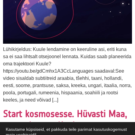
Lühikirjeldus: Kuule lendamine on keeruline asi, eriti kuna
sa ei saa lihtsalt otsejoonel lennata. Kuidas saab planeerida
oma trajektoori Kuule?
https://youtu.be/gdCmhx1A3CcLanguages saadaval:See
video sisaldab subtiitreid araabia, tšehhi, taani, hollandi,
eesti, soome, prantsuse, saksa, kreeka, ungari, itaalia, norra,
poola, portugali, rumeenia, hispaania, soahiili ja rootsi
keeles, ja need võivad [...]
Start kosmosesse. Hüvasti Maa,
tere tulemast Kuu!
Kasutame küpsiseid, et pakkuda teile parimat kasutuskogemust
meie veebisaidil.