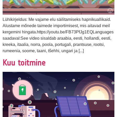
Lühikirjeldus: Me vajame elu säilitamiseks hapnikuallikaid.
Alustame mõnede taimede importimisest, mis aitavad meil
kergemini hingata.https://youtu.be/FB73PfJg1EQLanguages
saadaval:See video sisaldab araabia, eesti, hollandi, eesti,
kreeka, itaalia, norra, poola, portugali, prantsuse, rootsi,
rumeenia, soome, taani, tšehhi, ungari ja [...]
Kuu toitmine