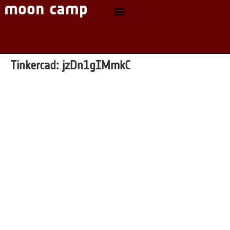
Tinkercad:
jzDn1gIMmkC