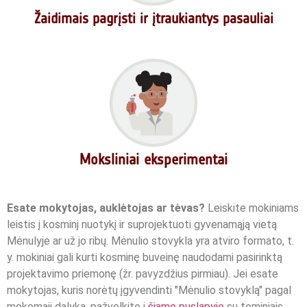
Žaidimais pagrįsti ir įtraukiantys pasauliai
Moksliniai eksperimentai
Esate mokytojas, auklėtojas ar tėvas?
Leiskite mokiniams
leistis į kosminį nuotykį ir suprojektuoti gyvenamąją vietą
Mėnulyje ar už jo ribų. Mėnulio stovykla yra atviro formato, t.
y. mokiniai gali kurti kosminę buveinę naudodami pasirinktą
projektavimo priemonę (žr. pavyzdžius pirmiau). Jei esate
mokytojas, kuris norėtų įgyvendinti "Mėnulio stovyklą" pagal
mokomąjį dalyką, pažvelkite į
šiame puslapyje
su teminiais