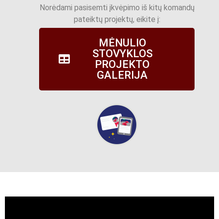
Norėdami pasisemti įkvėpimo iš kitų komandų
pateiktų projektų, eikite į:
MĖNULIO
STOVYKLOS
PROJEKTO
GALERIJA