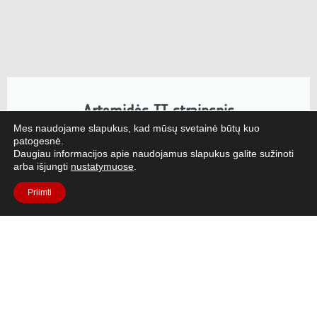
Artemidės II straipsnis
Mes naudojame slapukus, kad mūsų svetainė būtų kuo
NASA misija "Artemis II", kurią vykdė ESA Europos
patogesnė.
Daugiau informacijos apie naudojamus slapukus galite sužinoti
aptarnavimo modulis (angl. European Service
arba išjungti
nustatymuose
.
Module, ESM), nuskraidino žmones toliau nei bet
kada anksčiau.
Priimti
Skaityti straipsnį