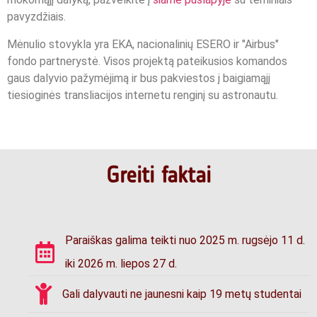
pavyzdžiais.
Mėnulio stovykla yra EKA, nacionalinių ESERO ir "Airbus"
fondo partnerystė. Visos projektą pateikusios komandos
gaus dalyvio pažymėjimą ir bus pakviestos į baigiamąjį
tiesioginės transliacijos internetu renginį su astronautu.
Greiti faktai
Paraiškas galima teikti nuo 2025 m. rugsėjo 11 d.
iki 2026 m. liepos 27 d.
Gali dalyvauti ne jaunesni kaip 19 metų studentai