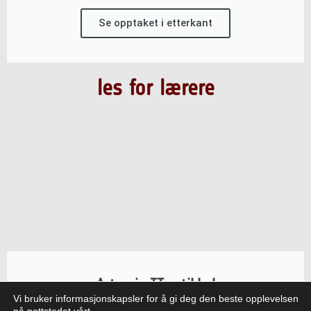
Se opptaket i etterkant
les for lærere
Artemis II-artikkel
Vi bruker informasjonskapsler for å gi deg den beste opplevelsen