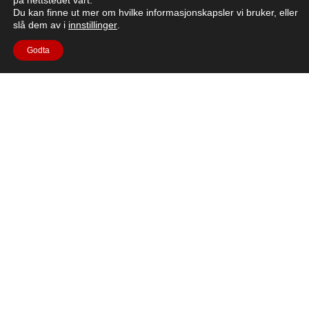
på nettstedet vårt.
NASAs Artemis II-oppdrag, som ble drevet av
Du kan finne ut mer om hvilke informasjonskapsler vi bruker, eller
ESAs European Service Module (ESM), sendte
slå dem av i
innstillinger
.
mennesker lenger enn noen gang tidligere.
Godta
Les artikkelen
Spørsmål?
For eventuelle spørsmål, se
FAQ-delen
eller send en e-post
til moon.camp@esa.int