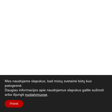
Mes naudojame slapukus, kad mūsų svetainė būtų kuo
patogesnė.
Daugiau informacijos apie naudojamus slapukus galite sužinoti
arba išjungti
nustatymuose
.
Priimti