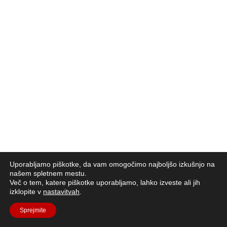
Uporabljamo piškotke, da vam omogočimo najboljšo izkušnjo na
našem spletnem mestu.
Več o tem, katere piškotke uporabljamo, lahko izveste ali jih
izklopite v
nastavitvah
.
Sprejmite