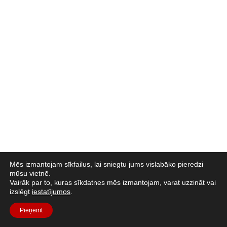
Mēs izmantojam sīkfailus, lai sniegtu jums vislabāko pieredzi
mūsu vietnē.
Vairāk par to, kuras sīkdatnes mēs izmantojam, varat uzzināt vai
izslēgt
iestatījumos
.
Pieņemt