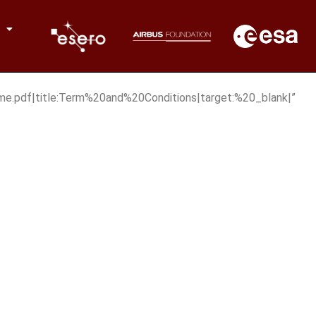
e.pdf|title:Term%20and%20Conditions|target:%20_blank|”