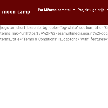
Par Mēness nometni
Projektu galerija
[register_short_base sb_bg_color=”bg-white” section_title=”C
terms_link=”url:https%3A%2F%2Fesamultimedia.esa.int%2Fdoc
terms_title=”Terms & Conditions” is_captcha=”with” featur