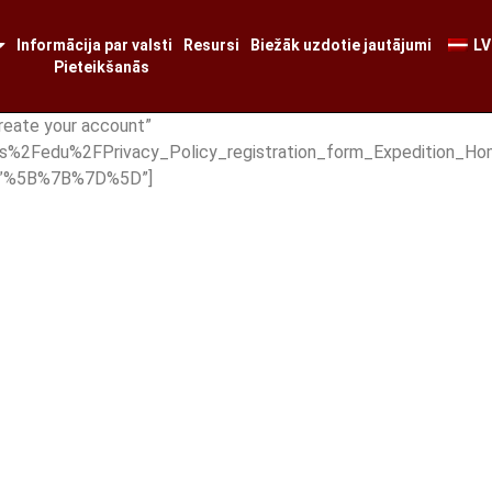
Informācija par valsti
Resursi
Biežāk uzdotie jautājumi
LV
Pieteikšanās
reate your account”
s%2Fedu%2FPrivacy_Policy_registration_form_Expedition_Hom
es=”%5B%7B%7D%5D”]