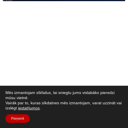
Mēs izmantojam sīkfailus, lai sniegtu jums vislabāko pieredzi
mūsu vietnē.
Vairāk par to, kuras sīkdatnes mēs izmantojam, varat uzzināt vai
izslēgt
iestatījumos
.
Pieņemt