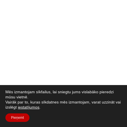
Mēs izmantojam sīkfailus, lai sniegtu jums vislabāko pieredzi
mūsu vietnē.
Vairāk par to, kuras sīkdatnes mēs izmantojam, varat uzzināt vai
izslēgt
iestatījumos
.
Pieņemt