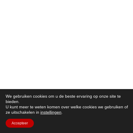
We gebruiken cookies om u de beste ervaring op onze site te
bieden.
U kunt meer te weten komen over welke cookies we gebruiken of
ze uitschakelen in
instellingen
.
Accepteer