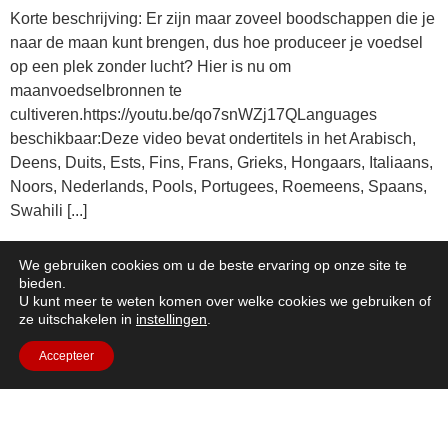
Korte beschrijving: Er zijn maar zoveel boodschappen die je
naar de maan kunt brengen, dus hoe produceer je voedsel
op een plek zonder lucht? Hier is nu om
maanvoedselbronnen te
cultiveren.https://youtu.be/qo7snWZj17QLanguages
beschikbaar:Deze video bevat ondertitels in het Arabisch,
Deens, Duits, Ests, Fins, Frans, Grieks, Hongaars, Italiaans,
Noors, Nederlands, Pools, Portugees, Roemeens, Spaans,
Swahili [...]
Lucht op de maan
We gebruiken cookies om u de beste ervaring op onze site te
bieden.
U kunt meer te weten komen over welke cookies we gebruiken of
ze uitschakelen in
instellingen
.
Accepteer