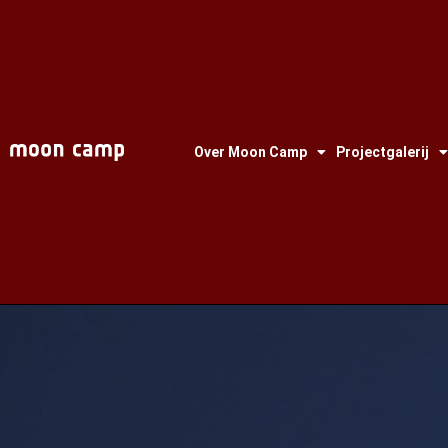
Over Moon Camp
Projectgalerij