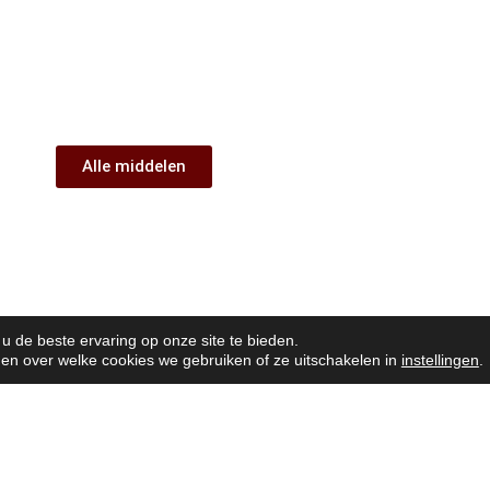
Alle middelen
 de beste ervaring op onze site te bieden.
en over welke cookies we gebruiken of ze uitschakelen in
instellingen
.