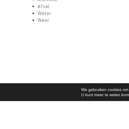
Afval
Water
Weer
We gebruiken cookies om u
U kunt meer te weten kom