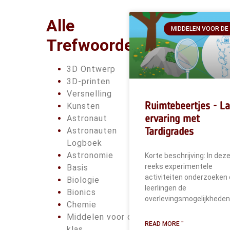
Alle
MIDDELEN VOOR DE
Trefwoorden
3D Ontwerp
3D-printen
Versnelling
Ruimtebeertjes - La
Kunsten
ervaring met
Astronaut
Tardigrades
Astronauten
Logboek
Astronomie
Korte beschrijving: In dez
reeks experimentele
Basis
activiteiten onderzoeken
Biologie
leerlingen de
Bionics
overlevingsmogelijkheden
Chemie
Middelen voor de
READ MORE "
klas