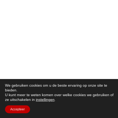
We gebruiken cookies om u de beste ervaring op onze site te
bieden.
U kunt meer te weten komen over welke cookies we gebruiken of
ze uitschakelen in
instellingen
.
Accepteer