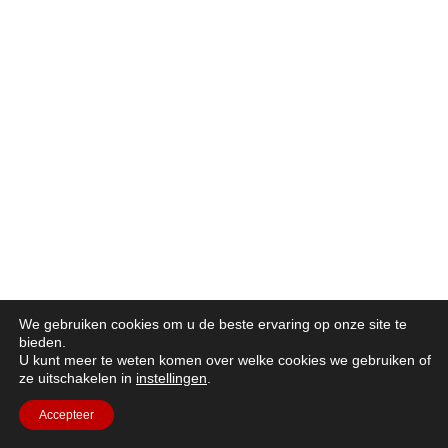
We gebruiken cookies om u de beste ervaring op onze site te
bieden.
U kunt meer te weten komen over welke cookies we gebruiken of
ze uitschakelen in
instellingen
.
Accepteer