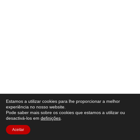
Estamos a utilizar cookies para lhe proporcionar a melhor
experiência no nosso website.
Pode saber mais sobre os cookies que estamos a utilizar ou
desactivá-los em
definições
.
Aceitar