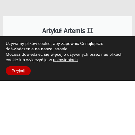
Artykuł Artemis II
Misja NASA Artemis II, napędzana przez Europejski
Używamy plików cookie, aby zapewnić Ci najlepsze
doświadczenia na naszej stronie.
Moduł Serwisowy ESA (ESM), wyniosła ludzi dalej
Możesz dowiedzieć się więcej o używanych przez nas plikach
niż kiedykolwiek wcześniej.
cookie lub wyłączyć je w
ustawieniach
.
Przyjmij
Przeczytaj artykuł
Pytania?