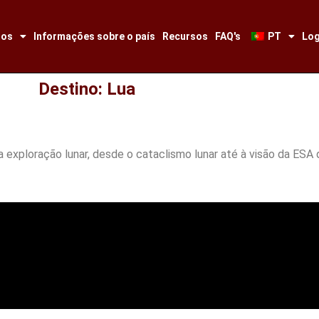
tos
Informações sobre o país
Recursos
FAQ's
PT
Log
Destino: Lua
a exploração lunar, desde o cataclismo lunar até à visão da ESA