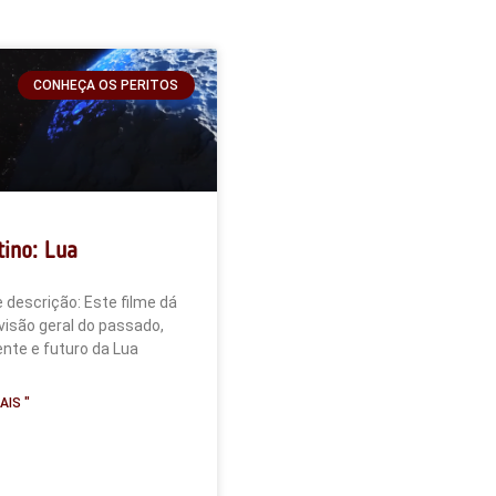
CONHEÇA OS PERITOS
tino: Lua
 descrição: Este filme dá
isão geral do passado,
nte e futuro da Lua
AIS "