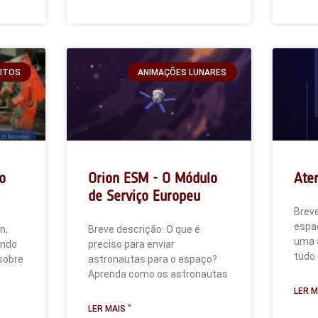
RITOS
ANIMAÇÕES LUNARES
o
Orion ESM - O Módulo
Ate
de Serviço Europeu
Brev
espac
n,
Breve descrição: O que é
uma 
ando
preciso para enviar
tudo 
 sobre
astronautas para o espaço?
Aprenda como os astronautas
LER M
LER MAIS "