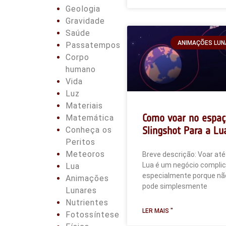
Geologia
Gravidade
Saúde
ANIMAÇÕES LUN
Passatempos
Corpo
humano
Vida
Luz
Materiais
Como voar no espaç
Matemática
Slingshot Para a Lu
Conheça os
Peritos
Meteoros
Breve descrição: Voar até
Lua é um negócio complic
Lua
especialmente porque nã
Animações
pode simplesmente
Lunares
Nutrientes
LER MAIS "
Fotossíntese