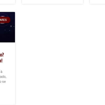
ARES
o?
a!
 à
ado,
o se