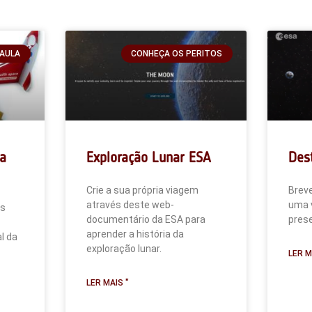
 AULA
CONHEÇA OS PERITOS
ra
Exploração Lunar ESA
Des
Crie a sua própria viagem
Breve
através deste web-
uma v
os
documentário da ESA para
prese
aprender a história da
l da
exploração lunar.
LER M
LER MAIS "