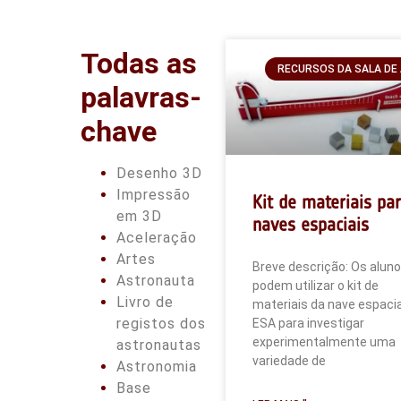
Todas as
RECURSOS DA SALA DE
palavras-
chave
Desenho 3D
Impressão
Kit de materiais pa
em 3D
naves espaciais
Aceleração
Artes
Breve descrição: Os alun
Astronauta
podem utilizar o kit de
Livro de
materiais da nave espacia
registos dos
ESA para investigar
experimentalmente uma
astronautas
variedade de
Astronomia
Base