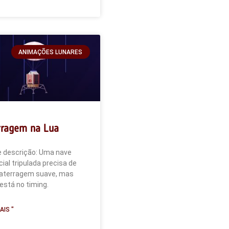
ANIMAÇÕES LUNARES
rragem na Lua
e descrição: Uma nave
ial tripulada precisa de
aterragem suave, mas
está no timing.
AIS "