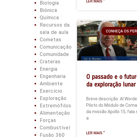
LER MAIS "
Biologia
Biónica
Química
Recursos da
CONHEÇA OS PE
sala de aula
Cometas
Comunicação
Comunidade
Crateras
Energia
O passado e o futur
Engenharia
da exploração lunar
Ambiente
Exercício
Exploração
Breve descrição: Al Worde
Extremófilos
Piloto do Módulo de Com
da missão Apollo 15, fala
Alimentação
a
Forças
Combustível
LER MAIS "
Fusão 360