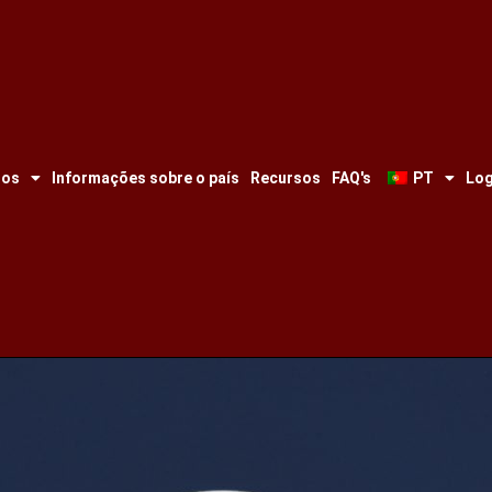
tos
Informações sobre o país
Recursos
FAQ's
PT
Log