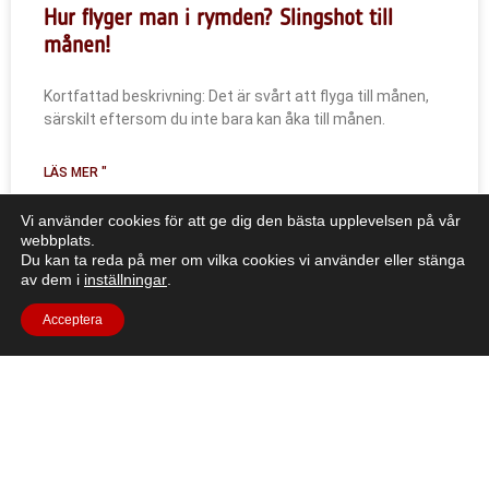
Hur flyger man i rymden? Slingshot till
månen!
Kortfattad beskrivning: Det är svårt att flyga till månen,
särskilt eftersom du inte bara kan åka till månen.
LÄS MER "
Vi använder cookies för att ge dig den bästa upplevelsen på vår
webbplats.
Du kan ta reda på mer om vilka cookies vi använder eller stänga
Alla resurser
av dem i
inställningar
.
Acceptera