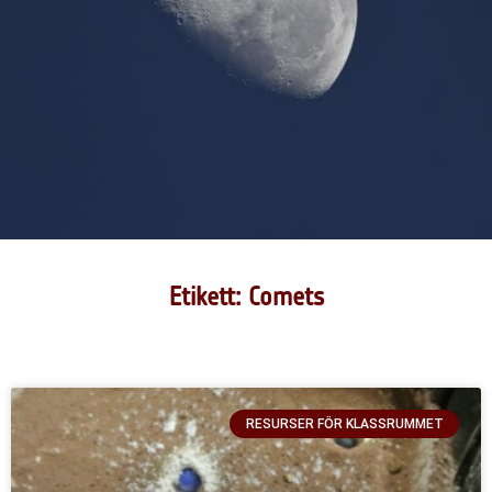
Etikett: Comets
RESURSER FÖR KLASSRUMMET