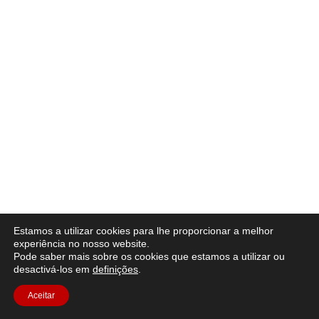
Estamos a utilizar cookies para lhe proporcionar a melhor
experiência no nosso website.
Pode saber mais sobre os cookies que estamos a utilizar ou
desactivá-los em
definições
.
Aceitar