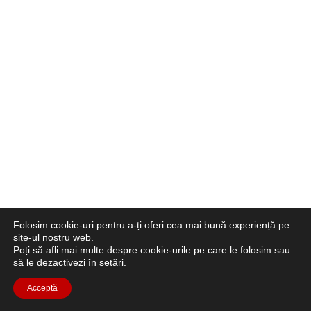
Folosim cookie-uri pentru a-ți oferi cea mai bună experiență pe
site-ul nostru web.
Poți să afli mai multe despre cookie-urile pe care le folosim sau
să le dezactivezi în
setări
.
Acceptă