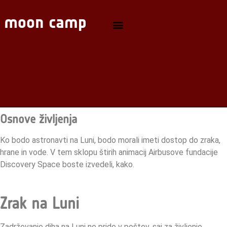
Osnove življenja
Ko bodo astronavti na Luni, bodo morali imeti dostop do zraka,
hrane in vode. V tem sklopu štirih animacij Airbusove fundacije
Discovery Space boste izvedeli, kako.
Zrak na Luni
Zadrževanje diha na Luni ne pride v poštev, saj za življenje