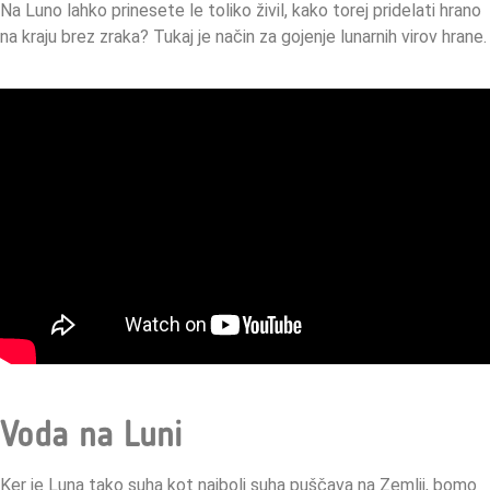
Na Luno lahko prinesete le toliko živil, kako torej pridelati hrano
na kraju brez zraka? Tukaj je način za gojenje lunarnih virov hrane.
Voda na Luni
Ker je Luna tako suha kot najbolj suha puščava na Zemlji, bomo