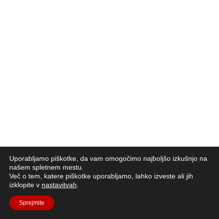
Uporabljamo piškotke, da vam omogočimo najboljšo izkušnjo na
našem spletnem mestu.
Več o tem, katere piškotke uporabljamo, lahko izveste ali jih
izklopite v
nastavitvah
.
Sprejmite