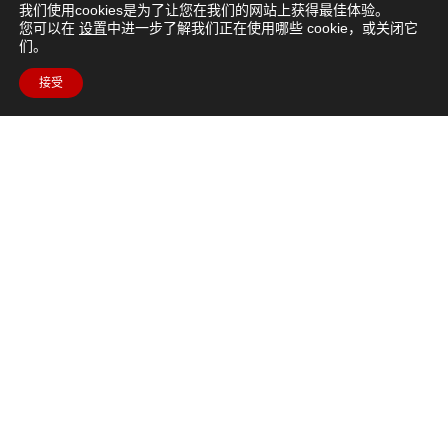
我们使用cookies是为了让您在我们的网站上获得最佳体验。
您可以在
设置
中进一步了解我们正在使用哪些 cookie，或关闭它
简要描述。
们。
在这个Fusion 360教程中，学习如何渲染你的设计来完成你的
接受
月球营。
可使用的语言。
该视频包含自动生成的英文字幕，也可以自动翻译成多种语
言。
关键词。