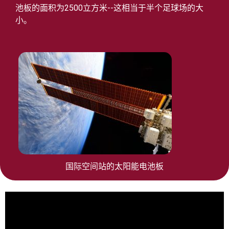
池板的面积为2500立方米--这相当于半个足球场的大
小。
国际空间站的太阳能电池板