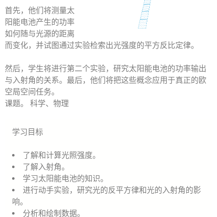
首先，他们将测量太
阳能电池产生的功率
如何随与光源的距离
而变化，并试图通过实验检索出光强度的平方反比定律。
然后，学生将进行第二个实验，研究太阳能电池的功率输出
与入射角的关系。最后，他们将把这些概念应用于真正的欧
空局空间任务。
课题。
科学、物理
学习目标
了解和计算光照强度。
了解入射角。
学习太阳能电池的知识。
进行动手实验，研究光的反平方律和光的入射角的影
响。
分析和绘制数据。