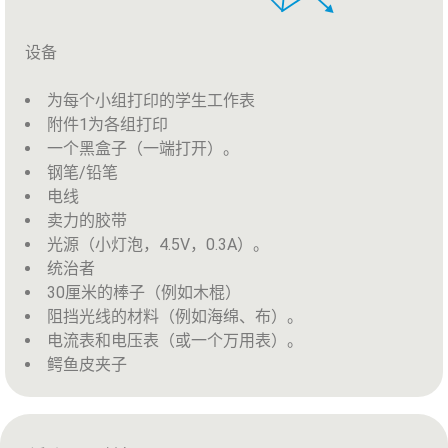
设备
为每个小组打印的学生工作表
附件1为各组打印
一个黑盒子（一端打开）。
钢笔/铅笔
电线
卖力的胶带
光源（小灯泡，4.5V，0.3A）。
统治者
30厘米的棒子（例如木棍）
阻挡光线的材料（例如海绵、布）。
电流表和电压表（或一个万用表）。
鳄鱼皮夹子