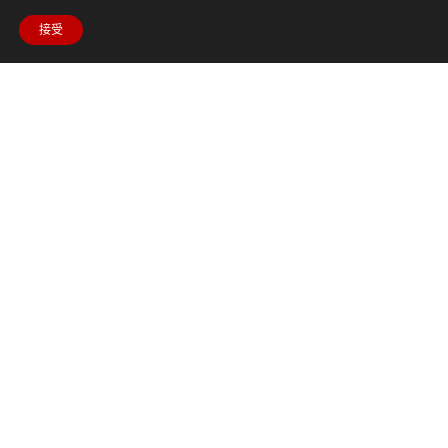
接受
简要描述。在这一资源中，学生们将讨论未来月球上定居点的一些
组织和社会特征，并将其与他们的 "月球 "联系起来。
阅读更多 "
登陆月球 - 规划和设计月球登陆器