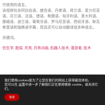
可使用的语言。
该视频包含阿拉伯语、捷克语、丹麦语、荷兰语、爱沙尼亚
语、芬兰语、法语、德语、希腊语、匈牙利语、意大利语、
挪威语、波兰语、葡萄牙语、罗马尼亚语、西班牙语、斯瓦
希里语和瑞典语字幕，而且还可以自动翻译成多种语言。
关键词。
仿生学
,
勘探
,
月亮
,
月亮动画
,
机器人技术
,
漫游者
,
技术
我们使用cookies是为了让您在我们的网站上获得最佳体验。
您可以在
设置
中进一步了解我们正在使用哪些 cookie，或关闭它
们。
接受