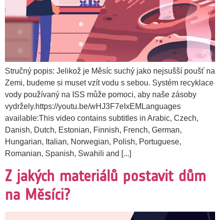
Stručný popis: Jelikož je Měsíc suchý jako nejsušší poušť na
Zemi, budeme si muset vzít vodu s sebou. Systém recyklace
vody používaný na ISS může pomoci, aby naše zásoby
vydržely.https://youtu.be/wHJ3F7eIxEMLanguages
available:This video contains subtitles in Arabic, Czech,
Danish, Dutch, Estonian, Finnish, French, German,
Hungarian, Italian, Norwegian, Polish, Portuguese,
Romanian, Spanish, Swahili and [...]
Z jakých materiálů postavit dům
na Měsíci?