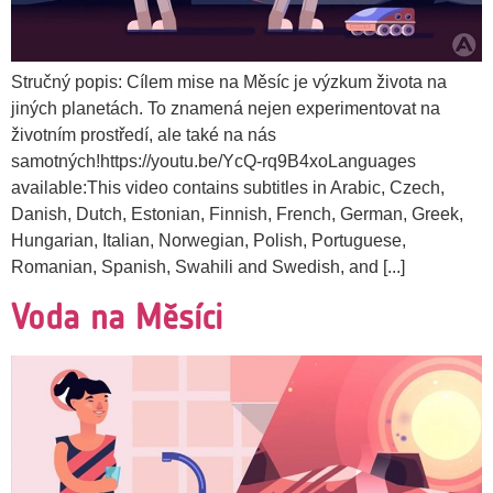
Stručný popis: Cílem mise na Měsíc je výzkum života na
jiných planetách. To znamená nejen experimentovat na
životním prostředí, ale také na nás
samotných!https://youtu.be/YcQ-rq9B4xoLanguages
available:This video contains subtitles in Arabic, Czech,
Danish, Dutch, Estonian, Finnish, French, German, Greek,
Hungarian, Italian, Norwegian, Polish, Portuguese,
Romanian, Spanish, Swahili and Swedish, and [...]
Voda na Měsíci