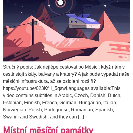
Stručný popis: Jak nejlépe cestovat po Měsíci, když nám v
cestě stojí skály, balvany a krátery? A jak bude vypadat naše
měsíční infrastruktura, až se osídlení rozšíří?
https://youtu.be/023KfH_5qswLanguages available:This
video contains subtitles in Arabic, Czech, Danish, Dutch,
Estonian, Finnish, French, German, Hungarian, Italian,
Norwegian, Polish, Portuguese, Romanian, Spanish,
Swahili and Swedish, and they can [...]
Místní měsíční památky