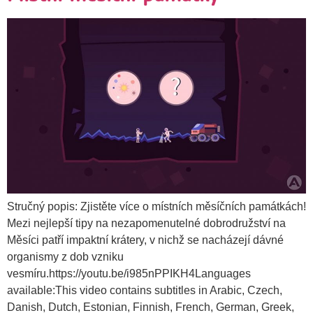
Stručný popis: Zjistěte více o místních měsíčních památkách!
Mezi nejlepší tipy na nezapomenutelné dobrodružství na
Měsíci patří impaktní krátery, v nichž se nacházejí dávné
organismy z dob vzniku
vesmíru.https://youtu.be/i985nPPIKH4Languages
available:This video contains subtitles in Arabic, Czech,
Danish, Dutch, Estonian, Finnish, French, German, Greek,