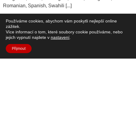
Romanian, Spanish, Swahili [...]
Vzduch na Měsíci
Používáme cookies, abychom vám poskytli nejlepší online
zážitek.
Více informací o tom, které soubory cookie používáme, nebo
jejich vypnutí najdete v
nastavení
.
Přijmout
Stručný popis: Na Měsíci není možné zadržovat dech, k
životu potřebujeme zdroje kyslíku. Začněme tím, že si
dovezeme rostliny, které nám pomohou s
dýcháním.https://youtu.be/FB73PfJg1EQLanguages