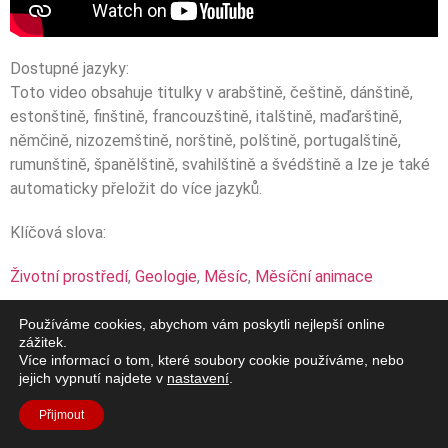
Dostupné jazyky:
Toto video obsahuje titulky v arabštině, češtině, dánštině,
estonštině, finštině, francouzštině, italštině, maďarštině,
němčině, nizozemštině, norštině, polštině, portugalštině,
rumunštině, španělštině, svahilštině a švédštině a lze je také
automaticky přeložit do více jazyků.
Klíčová slova:
Životní prostředí
,
Geologie
,
Měsíc
,
Měsíční animace
Používáme cookies, abychom vám poskytli nejlepší online
zážitek.
Více informací o tom, které soubory cookie používáme, nebo
jejich vypnutí najdete v
nastavení
.
Přijmout