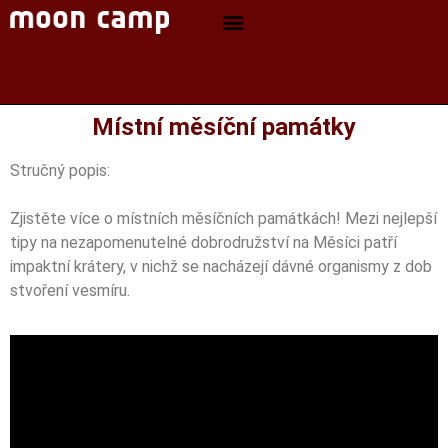
Místní měsíční památky
Stručný popis:
Zjistěte více o místních měsíčních památkách! Mezi nejlepší
tipy na nezapomenutelné dobrodružství na Měsíci patří
impaktní krátery, v nichž se nacházejí dávné organismy z dob
stvoření vesmíru.